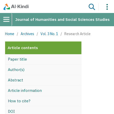
Journal of Humanities and Social Sciences Studies
Home
/
Archives
/
Vol. 3 No. 1
/
Research Article
Article contents
Paper title
Author(s)
Abstract
Article information
How to cite?
DOI